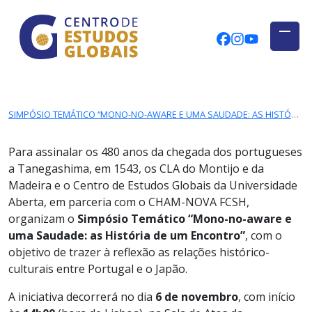
CENTRO DE ESTUDOS GLOBAIS
Skip to main content
CEGUAb @ Fac
centrodees
globalog
SIMPÓSIO TEMÁTICO “MONO-NO-AWARE E UMA SAUDADE: AS HISTÓRIA DE UM ENCONTRO” | 6 DE NOVEMBRO
Para assinalar os 480 anos da chegada dos portugueses
a Tanegashima, em 1543, os CLA do Montijo e da
Madeira e o Centro de Estudos Globais da Universidade
Aberta, em parceria com o CHAM-NOVA FCSH,
organizam o
Simpósio Temático “Mono-no-aware e
uma Saudade: as História de um Encontro”
, com o
objetivo de trazer à reflexão as relações histórico-
culturais entre Portugal e o Japão.
A iniciativa decorrerá no dia
6 de novembro
, com início