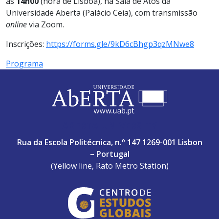
às
14h00
(hora de Lisboa), na Sala de Atos da
Universidade Aberta (Palácio Ceia), com transmissão
online
via Zoom.
Inscrições:
https://forms.gle/9kD6cBhgp3qzMNwe8
Programa
ABERTA UNIVERSITY
Rua da Escola Politécnica, n.º 147 1269-001 Lisbon
– Portugal
(Yellow line, Rato Metro Station)