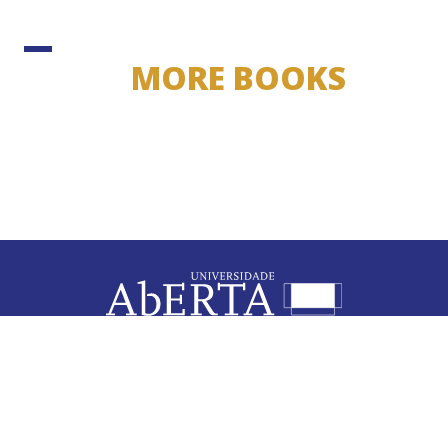
MORE BOOKS
ABERTA UNIVERSITY
Rua da Escola Politécnica, n.º 147 1269-001 Lisbon
– Portugal
(Yellow line, Rato Metro Station)