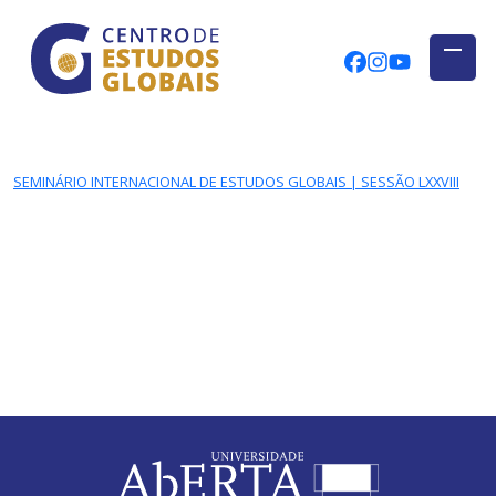
CENTRO DE ESTUDOS GLOBAIS
Skip to main content
CEGUAb @ Fac
centrodees
globalog
SEMINÁRIO INTERNACIONAL DE ESTUDOS GLOBAIS | SESSÃO LXXVIII