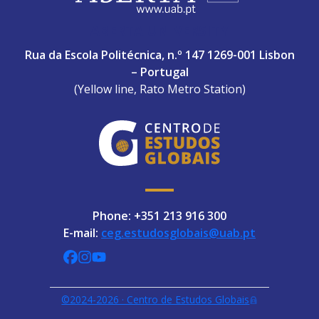
ABERTA UNIVERSITY
Rua da Escola Politécnica, n.º 147 1269-001 Lisbon
– Portugal
(Yellow line, Rato Metro Station)
Phone: +351 213 916 300
E-mail:
ceg.estudosglobais@uab.pt
CEGUAb @ Facebook
centrodeestudosglobaisuab @ Instagra
globalogia @ YouTube
©2024-2026 · Centro de Estudos Globais