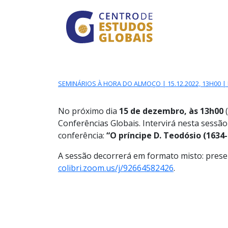
CENTRO DE ESTUDO
Skip to main content
SEMINÁRIOS À HORA DO ALMOÇO | 15.12.2022, 13H00 
No próximo dia
15
de dezembro, às 13h00
Conferências Globais. Intervirá nesta sessão
conferência:
“O príncipe D. Teodósio (1634
A sessão decorrerá em formato misto: presenc
colibri.zoom.us/j/92664582426
.