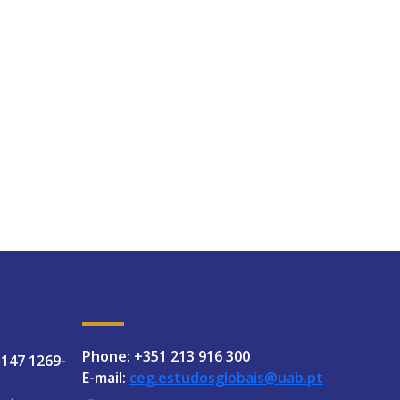
Phone: +351 213 916 300
 147 1269-
E-mail:
ceg.estudosglobais@uab.pt