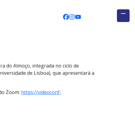
CEGUAb @ Facebook
centrodeestudosglobais
globalogia @ YouTub
ra do Almoço, integrada no ciclo de
Universidade de Lisboa), que apresentará a
s do Zoom:
https://videoconf-