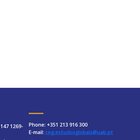
Phone: +351 213 916 300
 147 1269-
E-mail:
ceg.estudosglobais@uab.pt