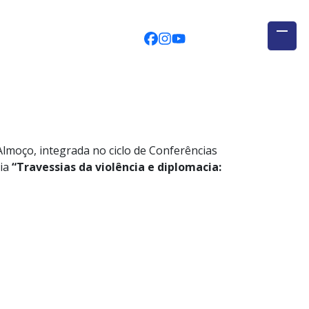
CEGUAb @ Facebook
centrodeestudosglobais
globalogia @ YouTub
Almoço, integrada no ciclo de Conferências
cia
“
Travessias da violência e diplomacia: