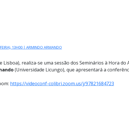
S GLOBAIS
-FEIRA), 13H00 | ARMINDO ARMANDO
e Lisboa), realiza-se uma sessão dos Seminários à Hora do 
mando
(Universidade Licungo), que apresentará a conferên
Zoom:
https://videoconf-colibri.zoom.us/j/97821684723