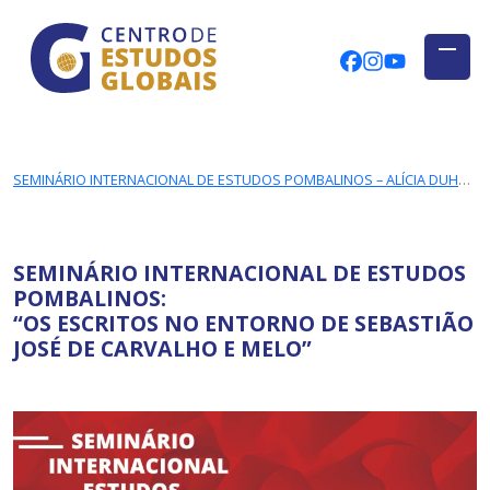
CENTRO DE ESTUDOS GLOBAIS
Skip to main content
CEGUAb @ Fac
centrodees
globalog
SEMINÁRIO INTERNACIONAL DE ESTUDOS POMBALINOS – ALÍCIA DUHÁ LOSE E RAFAEL MAGALHÃES
SEMINÁRIO INTERNACIONAL DE ESTUDOS
POMBALINOS:
“OS ESCRITOS NO ENTORNO DE SEBASTIÃO
JOSÉ DE CARVALHO E MELO”