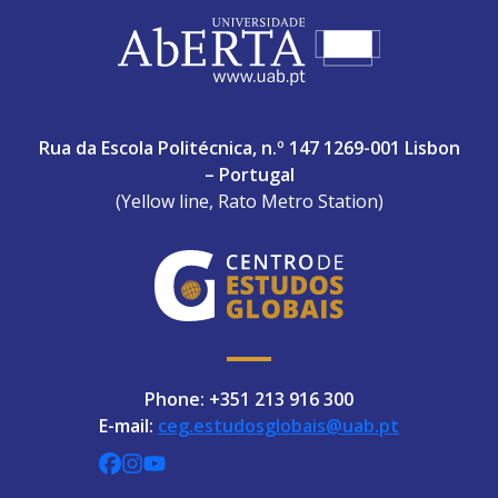
ABERTA UNIVERSITY
Rua da Escola Politécnica, n.º 147 1269-001 Lisbon
– Portugal
(Yellow line, Rato Metro Station)
Phone: +351 213 916 300
E-mail:
ceg.estudosglobais@uab.pt
CEGUAb @ Facebook
centrodeestudosglobaisuab @ Instagra
globalogia @ YouTube