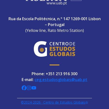
ABERTA UNIVERSITY
Rua da Escola Politécnica, n.º 147 1269-001 Lisbon
– Portugal
(Yellow line, Rato Metro Station)
Phone: +351 213 916 300
E-mail:
ceg.estudosglobais@uab.pt
CEGUAb @ Facebook
centrodeestudosglobaisuab @ Instagra
globalogia @ YouTube
©2024-2026 · Centro de Estudos Globais