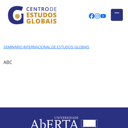
CENTRO DE ESTUDOS GLOBAIS
Skip to main content
CEGUAb @ Fac
centrodees
globalog
SEMINÁRIO INTERNACIONAL DE ESTUDOS GLOBAIS
ABC