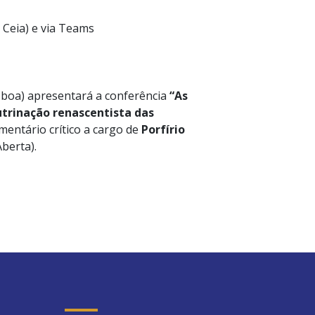
 Ceia) e via Teams
sboa) apresentará a conferência
“As
utrinação renascentista das
mentário crítico a cargo de
Porfírio
berta).