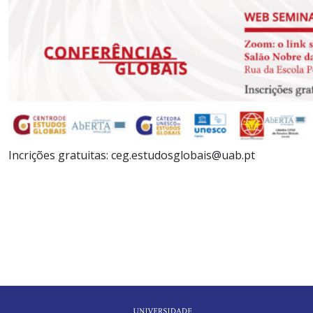
Incrições gratuitas: ceg.estudosglobais@uab.pt