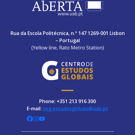
ABERTA UNIVERSITY
Rua da Escola Politécnica, n.º 147 1269-001 Lisbon
– Portugal
(Yellow line, Rato Metro Station)
Phone: +351 213 916 300
E-mail:
ceg.estudosglobais@uab.pt
CEGUAb @ Facebook
centrodeestudosglobaisuab @ Instagra
globalogia @ YouTube