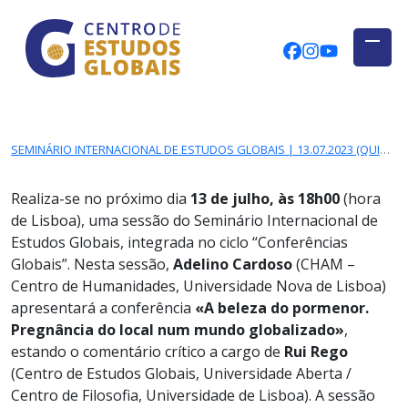
CENTRO DE ESTUDOS GLOBAIS
Skip to main content
CEGUAb @ Fac
centrodees
globalog
SEMINÁRIO INTERNACIONAL DE ESTUDOS GLOBAIS | 13.07.2023 (QUINTA-FEIRA), 18H00 | ADELINO CARDOSO
Realiza-se no próximo dia
13
de julho, às 18h00
(hora
de Lisboa), uma sessão do Seminário Internacional de
Estudos Globais, integrada no ciclo “Conferências
Globais”. Nesta sessão,
Adelino Cardoso
(
CHAM –
Centro de Humanidades, Universidade Nova de Lisboa
)
apresentará a conferência
«A beleza do pormenor.
Pregnância do local num mundo globalizado»
,
estando o comentário crítico a cargo de
Rui Rego
(Centro de Estudos Globais, Universidade Aberta /
Centro de Filosofia, Universidade de Lisboa). A sessão