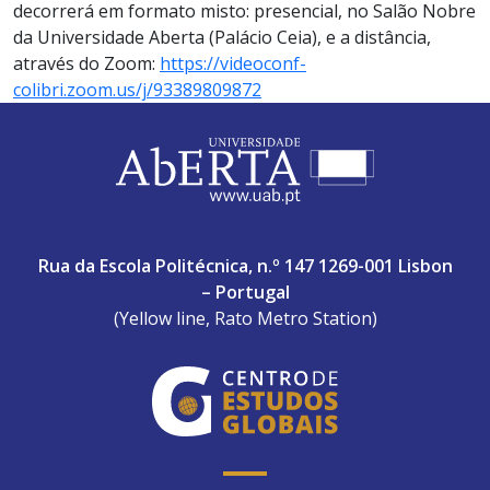
decorrerá em formato misto: presencial, no Salão Nobre
da Universidade Aberta (Palácio Ceia), e a distância,
através do Zoom:
https://videoconf-
colibri.zoom.us/j/93389809872
ABERTA UNIVERSITY
Rua da Escola Politécnica, n.º 147 1269-001 Lisbon
– Portugal
(Yellow line, Rato Metro Station)