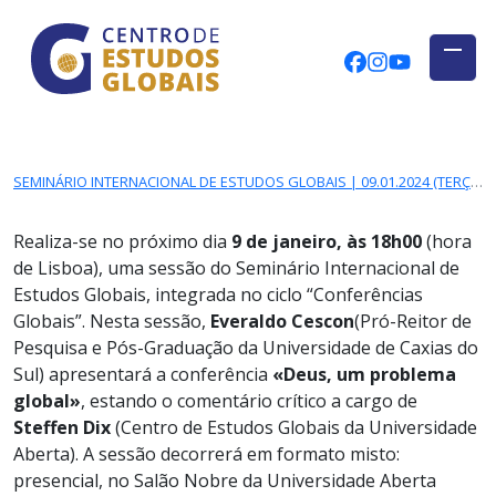
CENTRO DE ESTUDOS GLOBAIS
Skip to main content
CEGUAb @ Fac
centrodees
globalog
SEMINÁRIO INTERNACIONAL DE ESTUDOS GLOBAIS | 09.01.2024 (TERÇA-FEIRA), 18H00 | EVERALDO CESCON
Realiza-se no próximo dia
9
de janeiro, às 18h00
(hora
de Lisboa), uma sessão do Seminário Internacional de
Estudos Globais, integrada no ciclo “Conferências
Globais”. Nesta sessão,
Everaldo Cescon
(Pró-Reitor de
Pesquisa e Pós-Graduação da Universidade de Caxias do
Sul) apresentará a conferência
«Deus, um problema
global»
, estando o comentário crítico a cargo de
Steffen Dix
(Centro de Estudos Globais da Universidade
Aberta). A sessão decorrerá em formato misto:
presencial, no Salão Nobre da Universidade Aberta