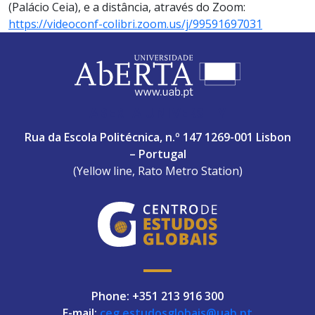
(Palácio Ceia), e a distância, através do Zoom:
https://videoconf-colibri.zoom.us/j/99591697031
ABERTA UNIVERSITY
Rua da Escola Politécnica, n.º 147 1269-001 Lisbon
– Portugal
(Yellow line, Rato Metro Station)
Phone: +351 213 916 300
E-mail:
ceg.estudosglobais@uab.pt