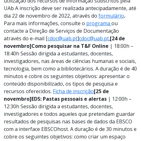
utilização dos recursos de informação subscritos pela
UAb A inscrição deve ser realizada antecipadamente, até
dia 22 de novembro de 2022, através do
formulário
.
Para mais informações, consulte o
programa
ou
contacte a Direção de Serviços de Documentação
através do e-mail [
cdoc@uab.pt
]
cdoc@uab.pt
.
[24 de
novembro]
Como pesquisar na T&F Online
| 18:00h –
18:40h Sessão dirigida a estudantes, docentes,
investigadores, nas áreas de ciências humanas e sociais,
tecnologia, bem como a bibliotecários. A duração é de 40
minutos e cobre os seguintes objetivos: apresentar o
conteúdo disponibilizado, os tipos de pesquisa e
recursos oferecidos.
Ficha de inscrição
[25 de
novembro]
EDS: Pastas pessoais e alertas
| 12:00h –
12:30h Sessão dirigida a estudantes, docentes,
investigadores e todos aqueles que pretendam guardar
resultados de pesquisas nas bases de dados da EBSCO
com a interface EBSCOhost. A duração é de 30 minutos e
cobre os seguintes objetivos: como criar um espaço