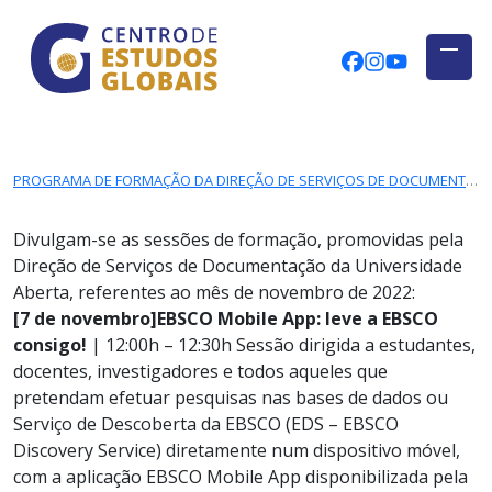
CENTRO DE ESTUDOS GLOBAIS
Skip to main content
CEGUAb @ Fac
centrodees
globalog
PROGRAMA DE FORMAÇÃO DA DIREÇÃO DE SERVIÇOS DE DOCUMENTAÇÃO DA UNIVERSIDADE ABERTA | NOVEMBRO 2022
Divulgam-se as sessões de formação, promovidas pela
Direção de Serviços de Documentação da Universidade
Aberta, referentes ao mês de novembro de 2022:
[7 de novembro]
EBSCO Mobile App: leve a EBSCO
consigo!
| 12:00h – 12:30h
Sessão dirigida a estudantes,
docentes, investigadores e todos aqueles que
pretendam efetuar pesquisas nas bases de dados ou
Serviço de Descoberta da EBSCO (EDS – EBSCO
Discovery Service) diretamente num dispositivo móvel,
com a aplicação EBSCO Mobile App disponibilizada pela