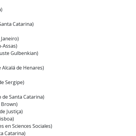
a)
Santa Catarina)
 Janeiro)
n-Assas)
ouste Gulbenkian)
e Alcalá de Henares)
de Sergipe)
 de Santa Catarina)
e Brown)
e Justiça)
Lisboa)
s en Sciences Sociales)
a Catarina)