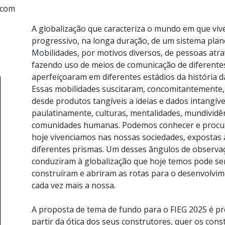
.com
A globalização que caracteriza o mundo em que vi
progressivo, na longa duração, de um sistema plane
Mobilidades, por motivos diversos, de pessoas atr
fazendo uso de meios de comunicação de diferentes 
aperfeiçoaram em diferentes estádios da história d
Essas mobilidades suscitaram, concomitantemente,
desde produtos tangíveis a ideias e dados intangív
paulatinamente, culturas, mentalidades, mundividê
comunidades humanas. Podemos conhecer e procur
hoje vivenciamos nas nossas sociedades, expostas à
diferentes prismas. Um desses ângulos de observaç
conduziram à globalização que hoje temos pode se
construíram e abriram as rotas para o desenvolvi
cada vez mais a nossa.
A proposta de tema de fundo para o FIEG 2025 é pr
partir da ótica dos seus construtores, quer os cons