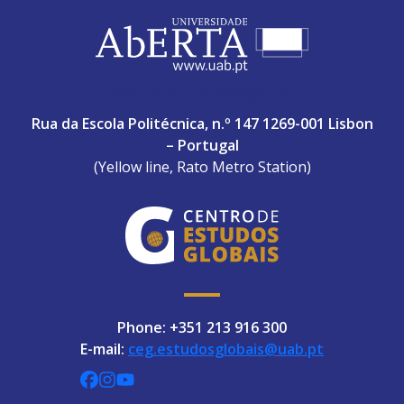
ABERTA UNIVERSITY
Rua da Escola Politécnica, n.º 147 1269-001 Lisbon
– Portugal
(Yellow line, Rato Metro Station)
Phone: +351 213 916 300
E-mail:
ceg.estudosglobais@uab.pt
CEGUAb @ Facebook
centrodeestudosglobaisuab @ Instagra
globalogia @ YouTube