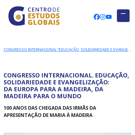
CENTRO DE ESTUDOS GLOBAIS
Skip to main content
CEGUAb @ Fac
centrodees
globalog
CONGRESSO INTERNACIONAL “EDUCAÇÃO, SOLIDARIEDADE E EVANGELIZAÇÃO: DA EUROPA PARA A MADEIRA, DA MADEIRA PARA O MUNDO”
CONGRESSO INTERNACIONAL. EDUCAÇÃO,
SOLIDARIEDADE E EVANGELIZAÇÃO:
DA EUROPA PARA A MADEIRA, DA
MADEIRA PARA O MUNDO
100 ANOS DAS CHEGADA DAS IRMÃS DA
APRESENTAÇÃO DE MARIA À MADEIRA