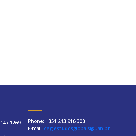
Phone: +351 213 916 300
 147 1269-
E-mail:
ceg.estudosglobais@uab.pt