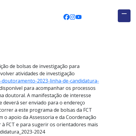
CEGUAb @ Facebook
centrodeestudosglobais
globalogia @ YouTub
ição de bolsas de investigação para
olver atividades de investigação
e-doutoramento-2023-linha-de-candidatura-
 disponível para acompanhar os processos
a doutoral. A manifestação de interesse
ue deverá ser enviado para o endereço
correr a este programa de bolsas da FCT
om o apoio da Assessoria e da Coordenação
à FCT e para sugerir os orientadores mais
andidatura_2023-2024