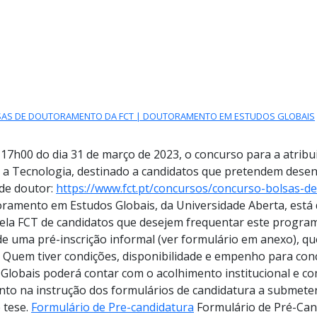
S GLOBAIS
SAS DE DOUTORAMENTO DA FCT | DOUTORAMENTO EM ESTUDOS GLOBAIS
s 17h00 do dia 31 de março de 2023, o concurso para a atribu
 a Tecnologia, destinado a candidatos que pretendem desenv
de doutor:
https://www.fct.pt/concursos/concurso-bolsas-d
ramento em Estudos Globais, da Universidade Aberta, está
ela FCT de candidatos que desejem frequentar este program
e uma pré-inscrição informal (ver formulário em anexo), q
. Quem tiver condições, disponibilidade e empenho para con
lobais poderá contar com o acolhimento institucional e c
o na instrução dos formulários de candidatura a submeter 
 tese.
Formulário de Pre-candidatura
Formulário de Pré-C