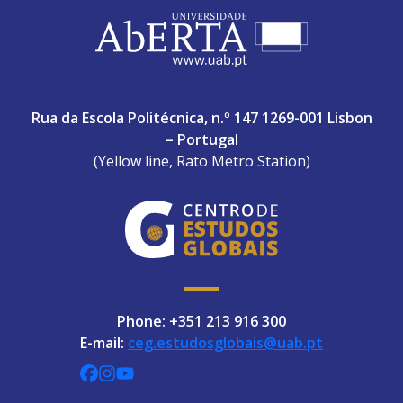
ABERTA UNIVERSITY
Rua da Escola Politécnica, n.º 147 1269-001 Lisbon
– Portugal
(Yellow line, Rato Metro Station)
Phone: +351 213 916 300
E-mail:
ceg.estudosglobais@uab.pt
CEGUAb @ Facebook
centrodeestudosglobaisuab @ Instagra
globalogia @ YouTube