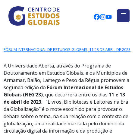
CENTRO DE ESTUDOS GLOBAIS
Skip to main content
CEGUAb @ Fac
centrodees
globalog
FÓRUM INTERNACIONAL DE ESTUDOS GLOBAIS, 11-13 DE ABRIL DE 2023
A Universidade Aberta, através do Programa de
Doutoramento em Estudos Globais, e os Municípios de
Armamar, Baião, Lamego e Peso da Régua promovem a
segunda edição do
Fórum Internacional de Estudos
Globais (FIEG’23)
, que decorrerá entre os dias
11 e 13
de abril de 20
23
. “Livros, Bibliotecas e Leitores na Era
da Globalização” é o mote escolhido para provocar o
debate sobre o tema, na sua relação com o contexto de
globalização, uma realidade marcada pelo domínio da
circulação digital da informação e da produção e