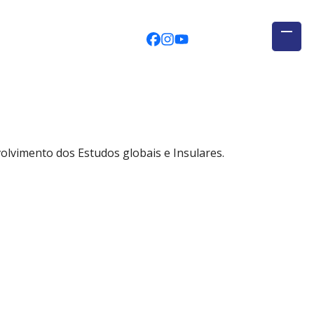
CEGUAb @ Facebook
centrodeestudosglobais
globalogia @ YouTub
olvimento dos Estudos globais e Insulares.