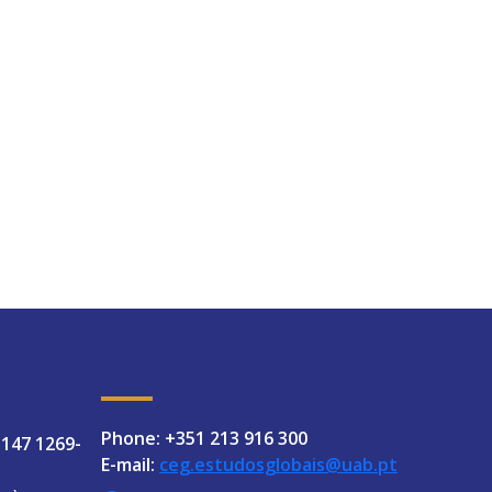
Phone: +351 213 916 300
 147 1269-
E-mail:
ceg.estudosglobais@uab.pt